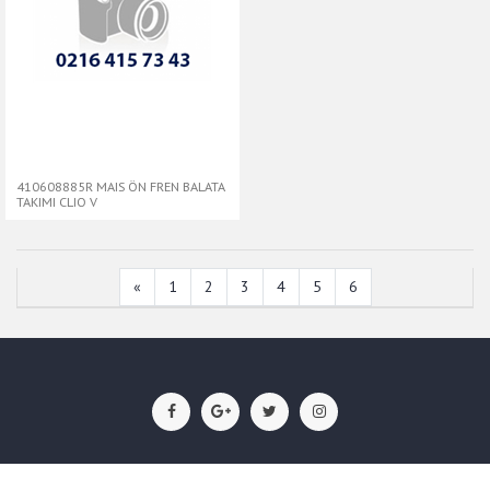
410608885R MAIS ÖN FREN BALATA
TAKIMI CLIO V
«
1
2
3
4
5
6