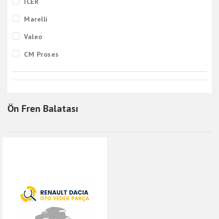
ICER
Marelli
Valeo
CM Proses
Ferodo
TRW
Ön Fren Balatası
Bosch
Lancia
Delphi
Orj